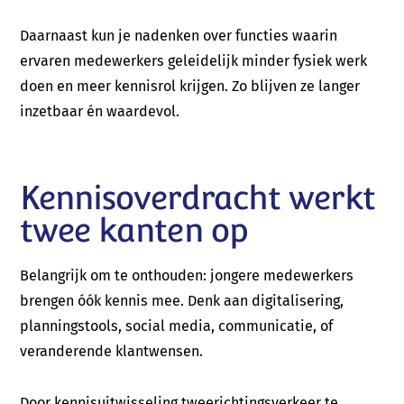
Daarnaast kun je nadenken over functies waarin
ervaren medewerkers geleidelijk minder fysiek werk
Telefoon:
doen en meer kennisrol krijgen. Zo blijven ze langer
06 57 64 34 58 (Mariëlle) of 06 38 78 57 53
inzetbaar én waardevol.
(André)
E-mail:
info@talentboom.nl
Kennisoverdracht werkt
Contact
twee kanten op
Belangrijk om te onthouden: jongere medewerkers
brengen óók kennis mee. Denk aan digitalisering,
planningstools, social media, communicatie, of
veranderende klantwensen.
Door kennisuitwisseling tweerichtingsverkeer te