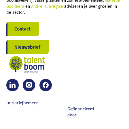
Boomkwekerij, vaste planten en zomerbloementeelt
Marielle
Gooijaers
en
André Hubregtse
adviseren je over groeien in
de sector.
Contact
Nieuwsbrief
Initiatiefnemers:
Gefinancieerd
door: