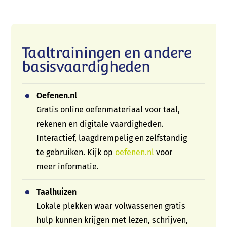
Telefoon:
06 57 64 34 58 (Mariëlle) of 06 38 78 57 53
(André)
Taaltrainingen en andere
E-mail:
info@talentboom.nl
basisvaardigheden
Oefenen.nl
Contact
Gratis online oefenmateriaal voor taal,
rekenen en digitale vaardigheden.
Interactief, laagdrempelig en zelfstandig
te gebruiken. Kijk op
oefenen.nl
voor
meer informatie.
Taalhuizen
Lokale plekken waar volwassenen gratis
hulp kunnen krijgen met lezen, schrijven,