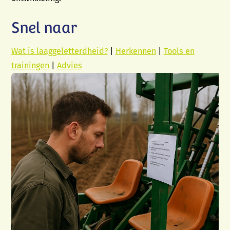
Snel naar
Wat is laaggeletterdheid?
|
Herkennen
|
Tools en
trainingen
|
Advies