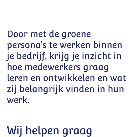
Door met de groene
persona’s te werken binnen
je bedrijf, krijg je inzicht in
hoe medewerkers graag
leren en ontwikkelen en wat
zij belangrijk vinden in hun
werk.
Telefoon:
Wij helpen graag
06 57 64 34 58 (Mariëlle) of 06 38 78 57 53