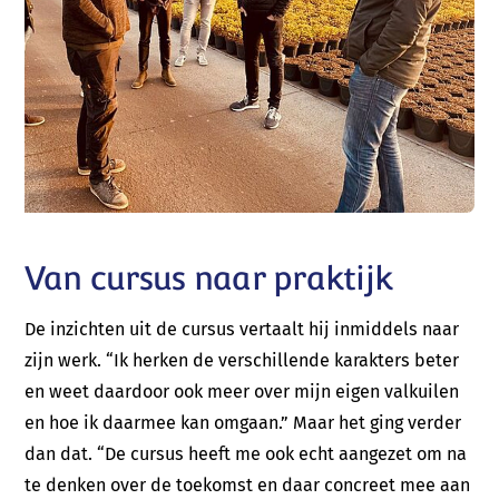
Telefoon:
06 57 64 34 58 (Mariëlle) of 06 38 78 57 53
(André)
E-mail:
info@talentboom.nl
Contact
Van cursus naar praktijk
De inzichten uit de cursus vertaalt hij inmiddels naar
zijn werk. “Ik herken de verschillende karakters beter
en weet daardoor ook meer over mijn eigen valkuilen
en hoe ik daarmee kan omgaan.” Maar het ging verder
dan dat. “De cursus heeft me ook echt aangezet om na
te denken over de toekomst en daar concreet mee aan