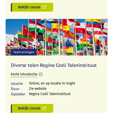
Bekijk cursus
Taaltrainingen
Diverse talen Regina Coeli Taleninstituut
Korte introductie
Locatie
Online, en op locatie in Vught
Telefoon:
Duur
Zie website
06 57 64 34 58 (Mariëlle) of 06 38 78 57 53
Opleider
Regina Coeli Taleninstituut
(André)
E-mail:
info@talentboom.nl
Bekijk cursus