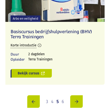
Arbo en veiligheid
Basiscursus bedrijfshulpverlening (BHV)
Terra Trainingen
Korte introductie
Duur
2 dagdelen
Opleider
Terra Trainingen
Bekijk cursus
3
4
5
6