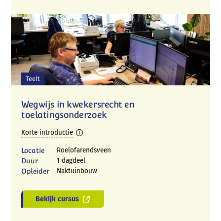
Teelt
Wegwijs in kwekersrecht en
toelatingsonderzoek
Korte introductie
Locatie
Roelofarendsveen
Duur
1 dagdeel
Opleider
Naktuinbouw
Bekijk cursus