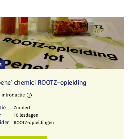
t
oene' chemici ROOTZ-opleiding
 introductie
tie
Zundert
r
10 lesdagen
ider
ROOTZ-opleidingen