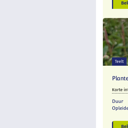
Bek
Teelt
Plant
Korte in
Duur
Opleid
Bek