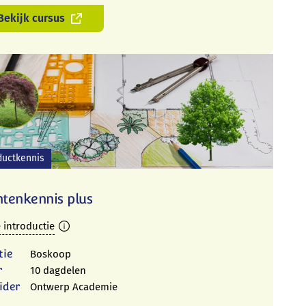
Bekijk cursus
ductkennis
ntenkennis plus
 introductie
tie
Boskoop
r
10 dagdelen
ider
Ontwerp Academie