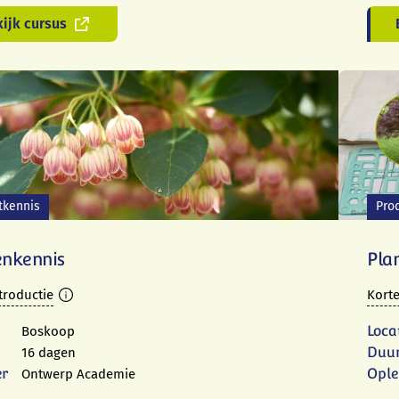
ijk cursus
tkennis
Pro
enkennis
Pla
troductie
Korte
Loca
Boskoop
Duu
16 dagen
er
Ople
Ontwerp Academie