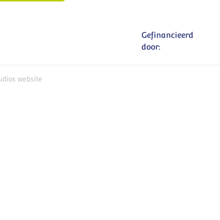
Gefinancieerd
door:
udios website