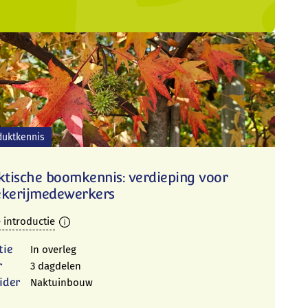
duktkennis
ktische boomkennis: verdieping voor
kerijmedewerkers
 introductie
tie
In overleg
r
3 dagdelen
ider
Naktuinbouw