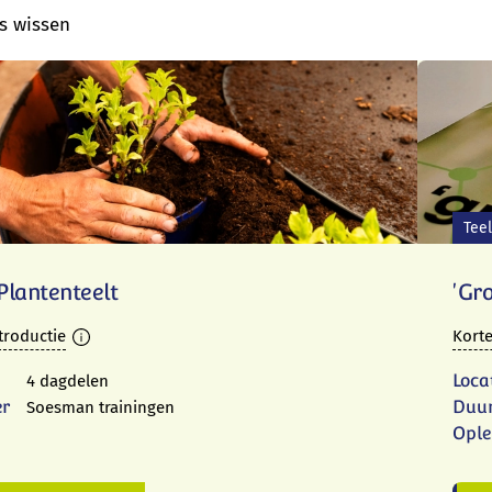
rs wissen
Teel
Plantenteelt
'Gr
troductie
Korte
Loca
4 dagdelen
er
Duu
Soesman trainingen
Ople