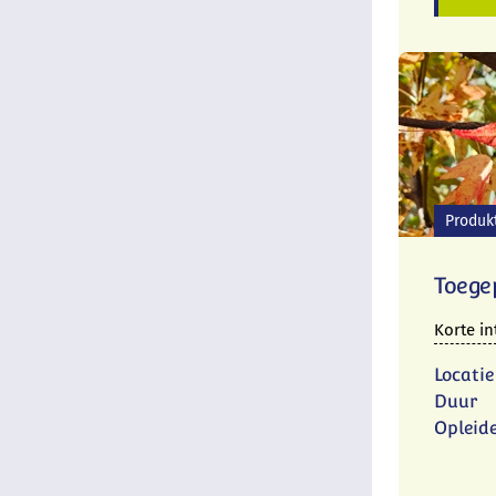
Produk
Toege
Korte in
Locatie
Duur
Opleid