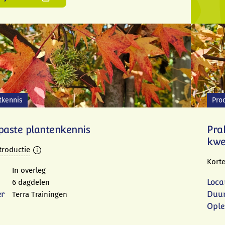
tkennis
Pro
paste plantenkennis
Pra
kwe
troductie
Korte
In overleg
Loca
6 dagdelen
er
Duu
Terra Trainingen
Ople