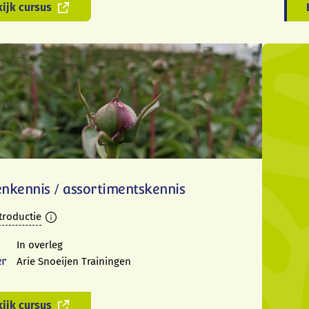
ijk cursus
enkennis / assortimentskennis
troductie
In overleg
er
Arie Snoeijen Trainingen
ijk cursus