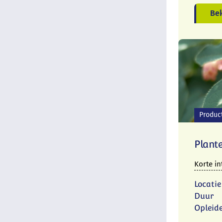
Bek
Produc
Plant
Korte in
Locatie
Duur
Opleid