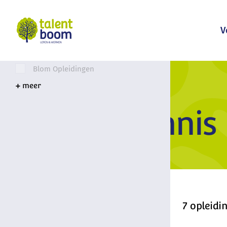
112 BHV
Bekijk meer
Aeres Hogeschool
V
Aeres Training Centre
Arie Snoeijen Trainingen
Blom Opleidingen
Onderwerp
Productkennis
Productkennis
7 opleidi