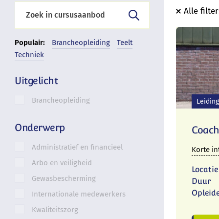
Alle filte
Populair:
Brancheopleiding
Teelt
Techniek
Uitgelicht
Brancheopleiding
Leidin
Onderwerp
Coach
Administratief en financieel
Korte in
Arbo en veiligheid
Locatie
Gewasbescherming
Duur
Opleid
Internationale medewerkers
Kwaliteitszorg