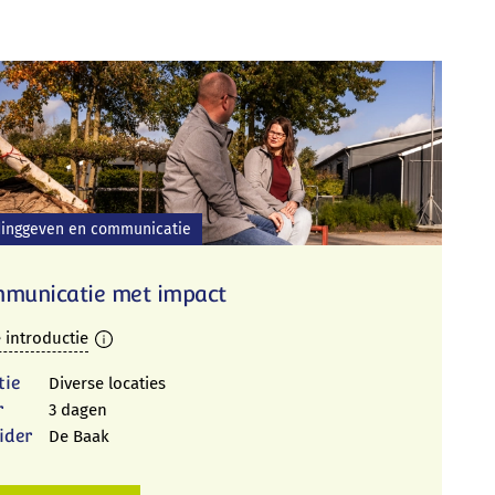
dinggeven en communicatie
municatie met impact
 introductie
tie
Diverse locaties
r
3 dagen
ider
De Baak