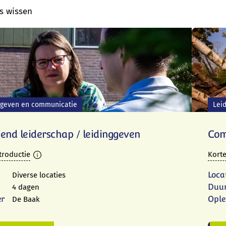
rs wissen
ggeven en communicatie
Lei
end leiderschap / leidinggeven
Com
troductie
Korte
Loca
Diverse locaties
Duu
4 dagen
er
Ople
De Baak