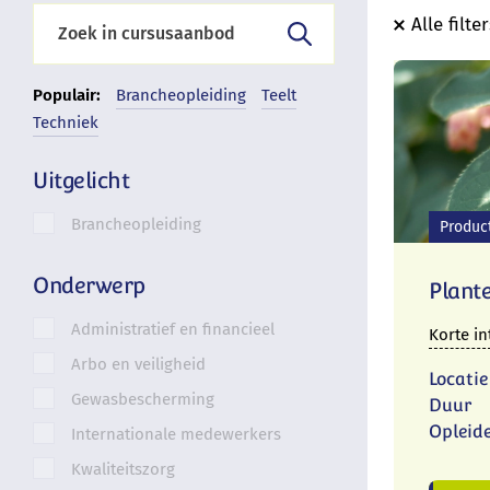
Alle filte
Populair:
Brancheopleiding
Teelt
Techniek
Uitgelicht
Brancheopleiding
Produc
Onderwerp
Plant
Administratief en financieel
Korte in
Arbo en veiligheid
Locatie
Gewasbescherming
Duur
Opleid
Internationale medewerkers
Kwaliteitszorg