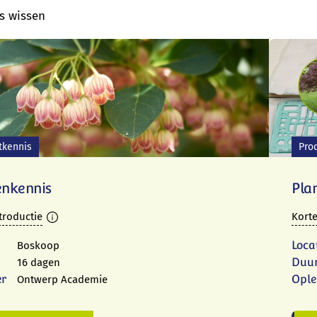
rs wissen
tkennis
Pro
enkennis
Pla
troductie
Korte
Loca
Boskoop
Duu
16 dagen
er
Ople
Ontwerp Academie