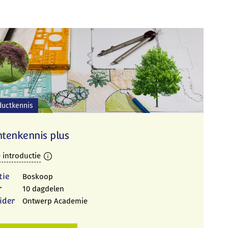
ductkennis
ntenkennis plus
 introductie
tie
Boskoop
r
10 dagdelen
ider
Ontwerp Academie