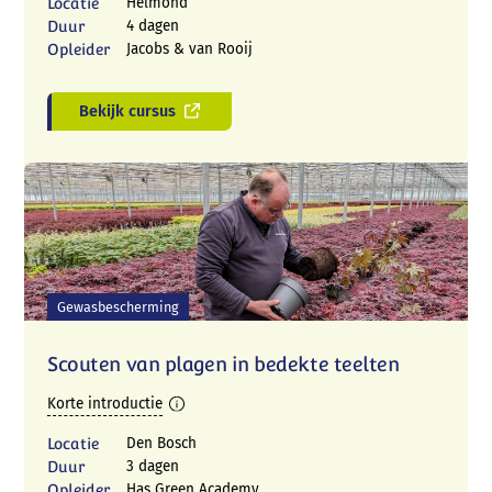
Locatie
Helmond
Duur
4 dagen
Opleider
Jacobs & van Rooij
Bekijk cursus
Gewasbescherming
Scouten van plagen in bedekte teelten
Korte introductie
Locatie
Den Bosch
Duur
3 dagen
Opleider
Has Green Academy