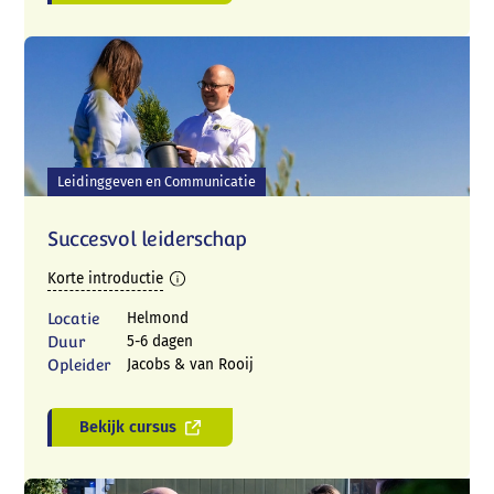
Leidinggeven en Communicatie
Succesvol leiderschap
Korte introductie
Locatie
Helmond
Telefoon:
Duur
5-6 dagen
Opleider
Jacobs & van Rooij
06 57 64 34 58 (Mariëlle) of 06 38 78 57 53
(André)
Bekijk cursus
E-mail:
info@talentboom.nl