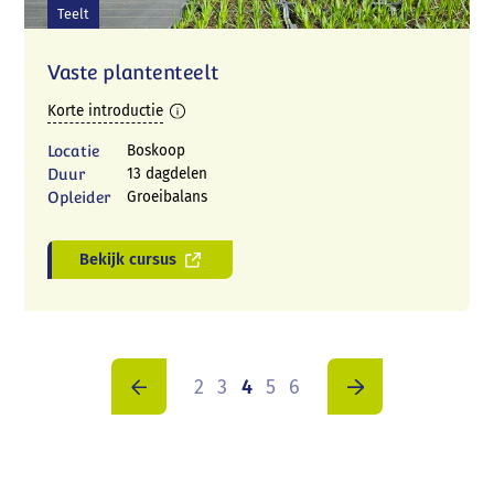
Teelt
Vaste plantenteelt
Korte introductie
Locatie
Boskoop
Duur
13 dagdelen
Opleider
Groeibalans
Bekijk cursus
2
3
4
5
6